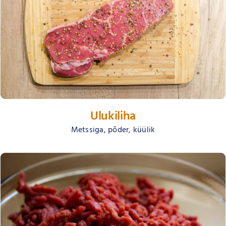
Ulukiliha
Metssiga, põder, küülik