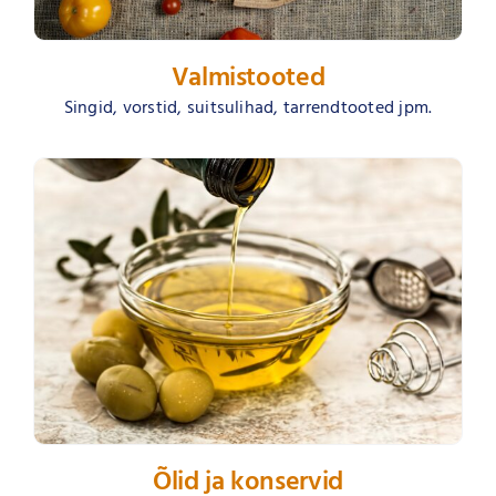
Valmistooted
Singid, vorstid, suitsulihad, tarrendtooted jpm.
Õlid ja konservid