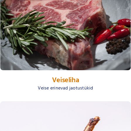
Veiseliha
Veise erinevad jaotustükid