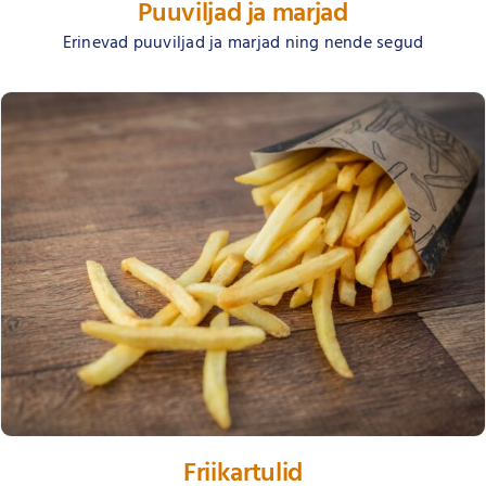
Puuviljad ja marjad
Erinevad puuviljad ja marjad ning nende segud
Friikartulid