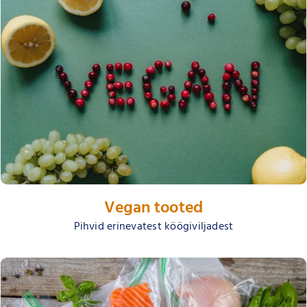
Vegan tooted
Pihvid erinevatest köögiviljadest