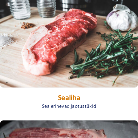
Sealiha
Sea erinevad jaotustükid