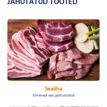
JAHUTATUD TOOTED
Sealiha
Erinevad sea jaotustükid