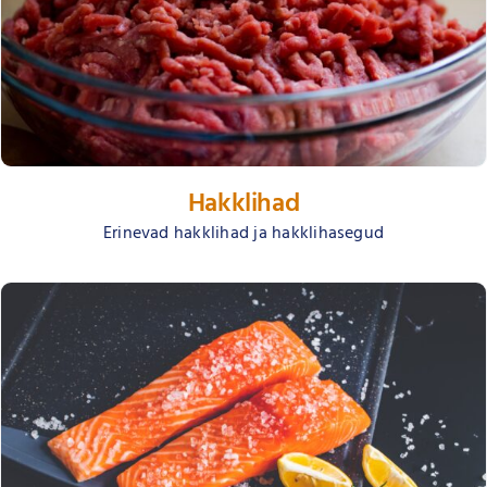
Hakklihad
Erinevad hakklihad ja hakklihasegud