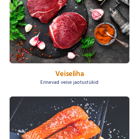
Veiseliha
Erinevad veise jaotustükid