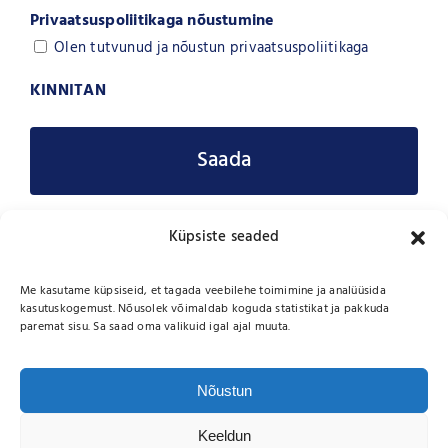
Privaatsuspoliitikaga nõustumine
Olen tutvunud ja nõustun
privaatsuspoliitikaga
KINNITAN
Küpsiste seaded
Me kasutame küpsiseid, et tagada veebilehe toimimine ja analüüsida
kasutuskogemust. Nõusolek võimaldab koguda statistikat ja pakkuda
Copyright 2026 |
Wikmani LT OÜ
| All Rights Reserved
paremat sisu. Sa saad oma valikuid igal ajal muuta.
Jätkusuutlikkus ja keskkonnateadlikkus
Nõustun
Küpsiste poliitika
Keeldun