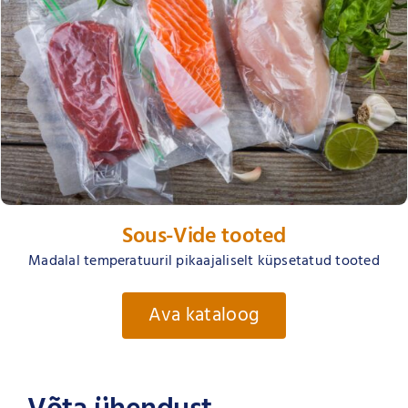
Sous-Vide tooted
Madalal temperatuuril pikaajaliselt küpsetatud tooted
Ava kataloog