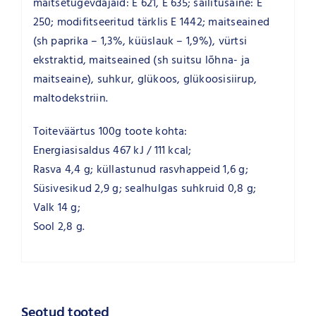
maitsetugevdajaid: E 621, E 635; säilitusaine: E
250; modifitseeritud tärklis E 1442; maitseained
(sh paprika – 1,3%, küüslauk – 1,9%), vürtsi
ekstraktid, maitseained (sh suitsu lõhna- ja
maitseaine), suhkur, glükoos, glükoosisiirup,
maltodekstriin.
Toiteväärtus 100g toote kohta:
Energiasisaldus 467 kJ / 111 kcal;
Rasva 4,4 g; küllastunud rasvhappeid 1,6 g;
Süsivesikud 2,9 g; sealhulgas suhkruid 0,8 g;
Valk 14 g;
Sool 2,8 g.
Seotud tooted