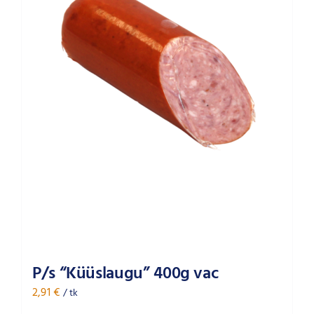
P/s “Küüslaugu” 400g vac
2,91
€
/ tk