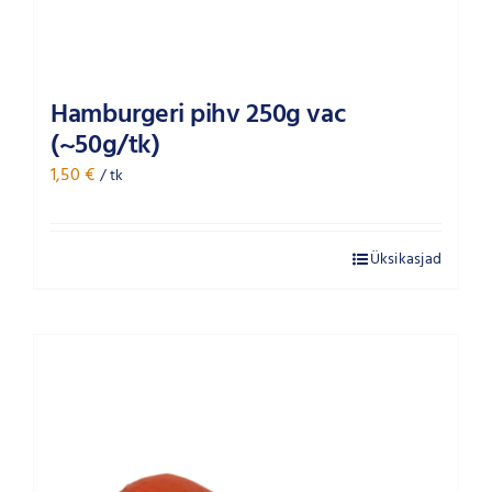
Hamburgeri pihv 250g vac
(~50g/tk)
1,50
€
/ tk
Üksikasjad