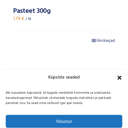
Pasteet 300g
1,79
€
/ tk
Üksikasjad
Küpsiste seaded
Me kasutame küpsiseid, et tagada veebilehe toimimine ja analüüsida
kasutuskogemust. Nõusolek võimaldab koguda statistikat ja pakkuda
paremat sisu. Sa saad oma valikuid igal ajal muuta.
Nõustun