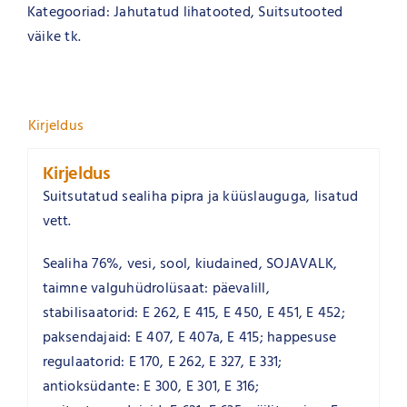
Kategooriad:
Jahutatud lihatooted
,
Suitsutooted
väike tk.
Kirjeldus
Kirjeldus
Suitsutatud sealiha pipra ja küüslauguga, lisatud
vett.
Sealiha 76%, vesi, sool, kiudained, SOJAVALK,
taimne valguhüdrolüsaat: päevalill,
stabilisaatorid: E 262, E 415, E 450, E 451, E 452;
paksendajaid: E 407, E 407a, E 415; happesuse
regulaatorid: E 170, E 262, E 327, E 331;
antioksüdante: E 300, E 301, E 316;