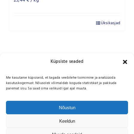
23,44
€
/ kg
Üksikasjad
Küpsiste seaded
Me kasutame küpsiseid, et tagada veebilehe toimimine ja analüüsida
kasutuskogemust. Nõusolek võimaldab koguda statistikat ja pakkuda
paremat sisu. Sa saad oma valikuid igal ajal muuta.
Nõustun
Keeldun
Copyright 2026 |
Wikmani LT OÜ
| All Rights Reserved