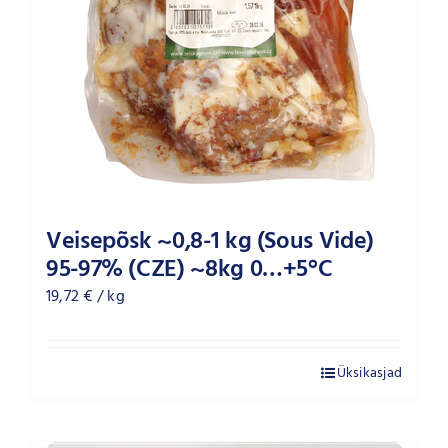
Veisepõsk ~0,8-1 kg (Sous Vide)
95-97% (CZE) ~8kg 0…+5°C
19,72
€
/ kg
Üksikasjad