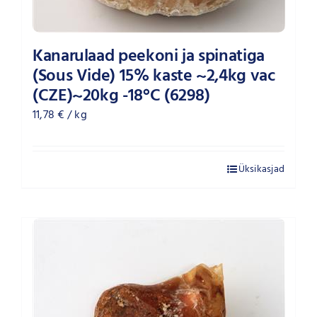
Kanarulaad peekoni ja spinatiga
(Sous Vide) 15% kaste ~2,4kg vac
(CZE)~20kg -18°C (6298)
11,78
€
/ kg
Üksikasjad