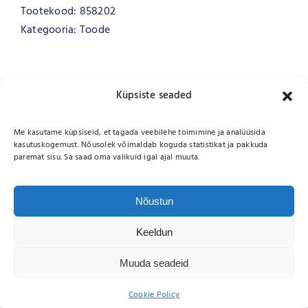
Tootekood:
858202
Kategooria:
Toode
Küpsiste seaded
Me kasutame küpsiseid, et tagada veebilehe toimimine ja analüüsida
kasutuskogemust. Nõusolek võimaldab koguda statistikat ja pakkuda
paremat sisu. Sa saad oma valikuid igal ajal muuta.
Nõustun
Keeldun
Copyright 2026 |
Wikmani LT OÜ
| All Rights Reserved
Muuda seadeid
E-
Telefon
Kontor
post
Cookie Policy