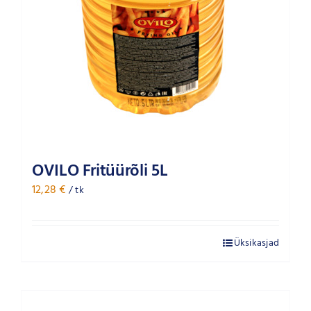
OVILO Fritüürõli 5L
12,28
€
/ tk
Üksikasjad