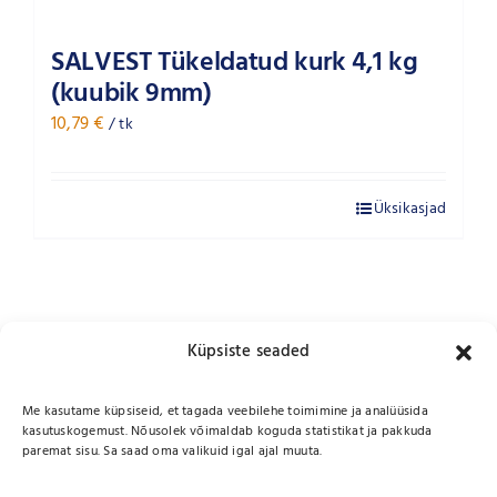
SALVEST Tükeldatud kurk 4,1 kg
(kuubik 9mm)
10,79
€
/ tk
Üksikasjad
Küpsiste seaded
Me kasutame küpsiseid, et tagada veebilehe toimimine ja analüüsida
kasutuskogemust. Nõusolek võimaldab koguda statistikat ja pakkuda
paremat sisu. Sa saad oma valikuid igal ajal muuta.