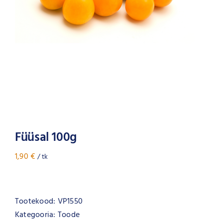
Füüsal 100g
1,90
€
/ tk
Tootekood:
VP1550
Kategooria:
Toode